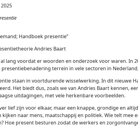
, 2025
resentie
 iemand; Handboek presentie”
sentietheorie Andries Baart
al lang voordat er woorden en onderzoek voor waren. In 20
 presentiebenadering terrein in vele sectoren in Nederland
sentie staan in voortdurende wisselwerking. In dit nieuwe
erd. Het biedt dus, zoals we van Andries Baart kennen, e
daagse uitdagingen, met vele herkenbare voorbeelden.
over lief zijn voor elkaar, maar een knappe, grondige en alt
kijken naar mens, maatschappij en politiek. Wie telt mee 
 in? Hoe present besturen zodat de werkers en zorgontvan