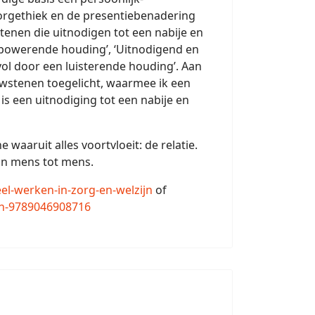
zorgethiek en de presentiebenadering
enen die uitnodigen tot een nabije en
empowerende houding’, ‘Uitnodigend en
evol door een luisterende houding’. Aan
wstenen toegelicht, waarmee ik een
 een uitnodiging tot een nabije en
waaruit alles voortvloeit: de relatie.
an mens tot mens.
el-werken-in-zorg-en-welzijn
of
ijn-9789046908716