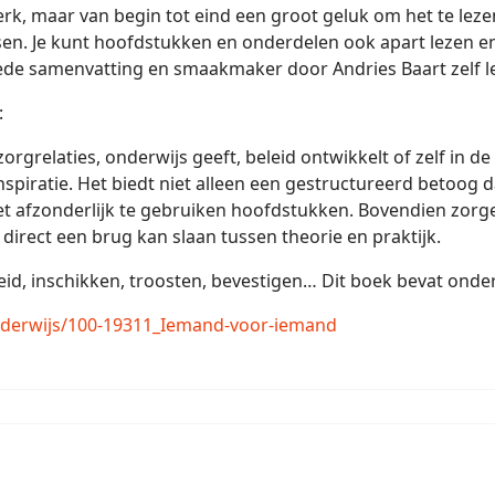
 werk, maar van begin tot eind een groot geluk om het te leze
en. Je kunt hoofdstukken en onderdelen ook apart lezen en z
de samenvatting en smaakmaker door Andries Baart zelf lees
:
orgrelaties, onderwijs geeft, beleid ontwikkelt of zelf in 
nspiratie. Het biedt niet alleen een gestructureerd betoog 
 afzonderlijk te gebruiken hoofdstukken. Bovendien zorge
 direct een brug kan slaan tussen theorie en praktijk.
heid, inschikken, troosten, bevestigen… Dit boek bevat on
derwijs/100-19311_Iemand-voor-iemand