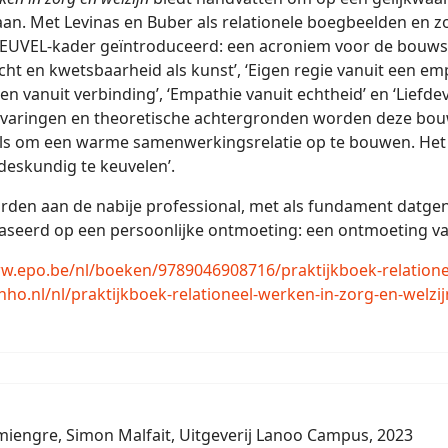
gaan. Met Levinas en Buber als relationele boegbeelden en 
 KEUVEL-kader geïntroduceerd: een acroniem voor de bouwst
cht en kwetsbaarheid als kunst’, ‘Eigen regie vanuit een 
wen vanuit verbinding’, ‘Empathie vanuit echtheid’ en ‘Liefd
ervaringen en theoretische achtergronden worden deze bou
ls om een warme samenwerkingsrelatie op te bouwen. Het is
‘deskundig te keuvelen’.
orden aan de nabije professional, met als fundament datgene 
gebaseerd op een persoonlijke ontmoeting: een ontmoeting v
w.epo.be/nl/boeken/9789046908716/praktijkboek-relatione
nho.nl/nl/praktijkboek-relationeel-werken-in-zorg-en-welz
emiengre, Simon Malfait, Uitgeverij Lanoo Campus, 2023