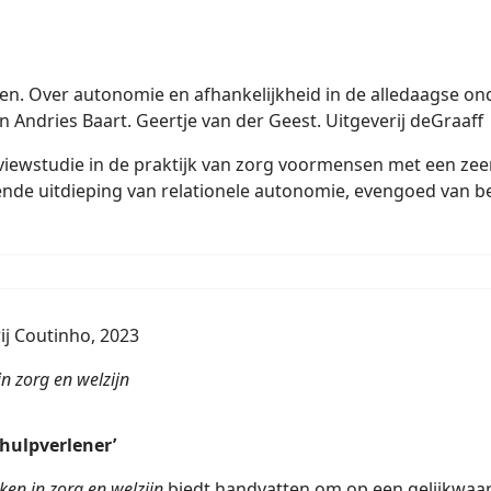
gen. Over autonomie en afhankelijkheid in de alledaagse 
 Andries Baart. Geertje van der Geest. Uitgeverij deGraaff
rviewstudie in de praktijk van zorg voormensen met een ze
iende uitdieping van relationele autonomie, evengoed van 
j Coutinho, 2023
in zorg en welzijn
 hulpverlener’
ken in zorg en welzijn
biedt handvatten om op een gelijkwaard