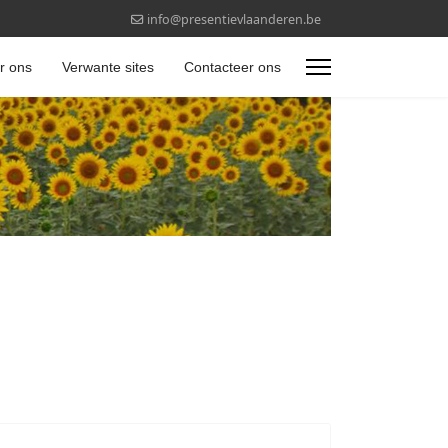
info@presentievlaanderen.be
r ons
Verwante sites
Contacteer ons